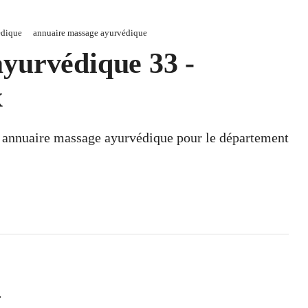
édique
annuaire massage ayurvédique
yurvédique 33 -
x
un annuaire massage ayurvédique pour le département
.