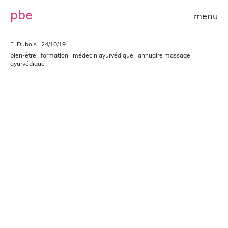
p
b
e
F. Dubois
24/10/19
bien-être
formation
médecin ayurvédique
annuaire massage
ayurvédique