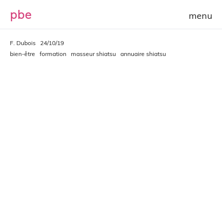
p
b
e
F. Dubois
24/10/19
bien-être
formation
masseur shiatsu
annuaire shiatsu