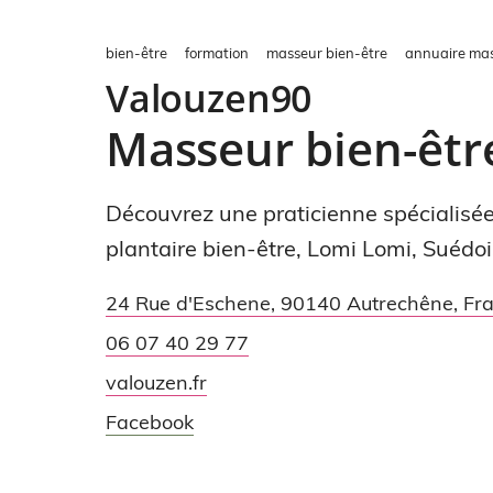
bien-être
formation
masseur bien-être
annuaire mas
Valouzen90
Masseur bien-êtr
Découvrez une praticienne spécialisée
plantaire bien-être, Lomi Lomi, Suédois
24 Rue d'Eschene
,
90140
Autrechêne
,
Fr
06 07 40 29 77
valouzen.fr
Facebook