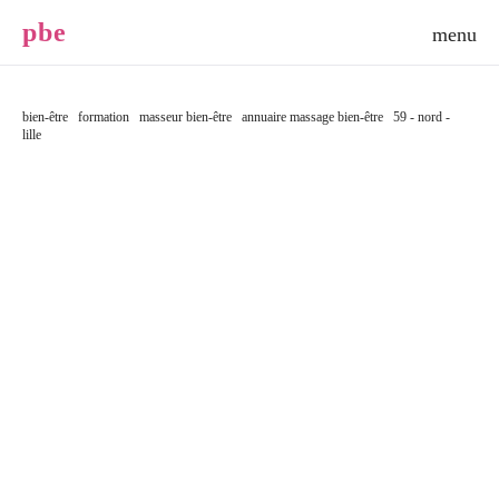
p
b
e
bien-être
formation
masseur bien-être
annuaire massage bien-être
59 - nord -
lille