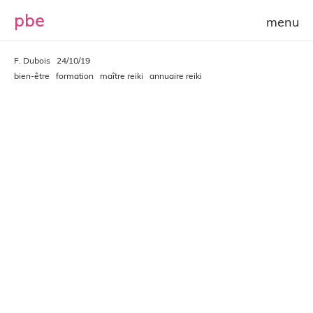
p
b
e
F. Dubois
24/10/19
bien-être
formation
maître reiki
annuaire reiki