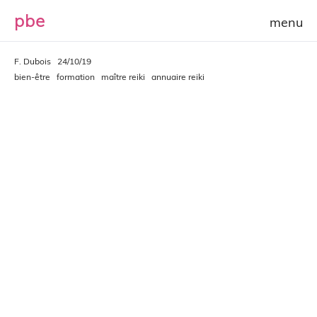
p
b
e
F. Dubois
24/10/19
bien-être
formation
maître reiki
annuaire reiki