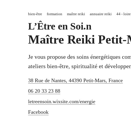
bien-être
formation
maître reiki
annuaire reiki
44 - loir
L’Être en Soi.n
Maître Reiki Petit
Je vous propose des soins énergétiques compl
ateliers bien-être, spiritualité et développ
38 Rue de Nantes
,
44390
Petit-Mars
,
France
06 20 33 23 88
letreensoin.wixsite.com/energie
Facebook