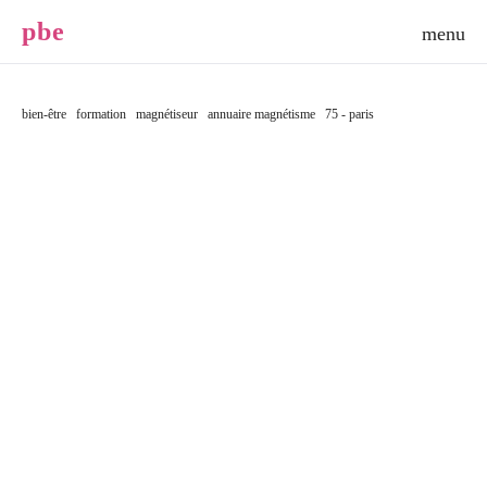
p
b
e
bien-être
formation
magnétiseur
annuaire magnétisme
75 - paris