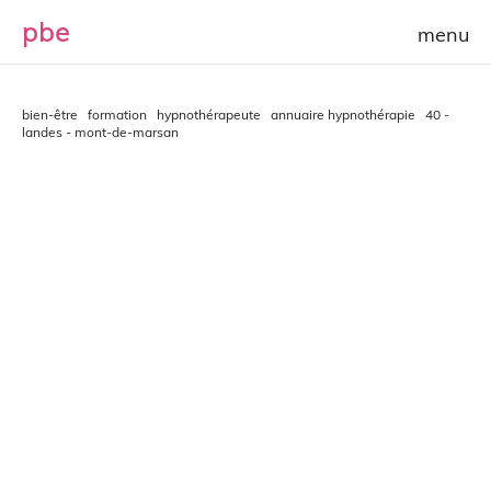
p
b
e
bien-être
formation
hypnothérapeute
annuaire hypnothérapie
40 -
landes - mont-de-marsan