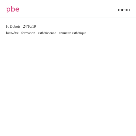
p
b
e
F. Dubois
24/10/19
bien-être
formation
esthéticienne
annuaire esthétique