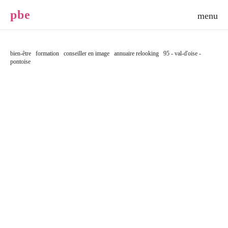
p
b
e
bien-être
formation
conseiller en image
annuaire relooking
95 - val-d'oise -
pontoise