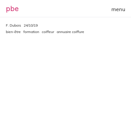
p
b
e
F. Dubois
24/10/19
bien-être
formation
coiffeur
annuaire coiffure