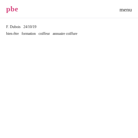
p
b
e
F. Dubois
24/10/19
bien-être
formation
coiffeur
annuaire coiffure