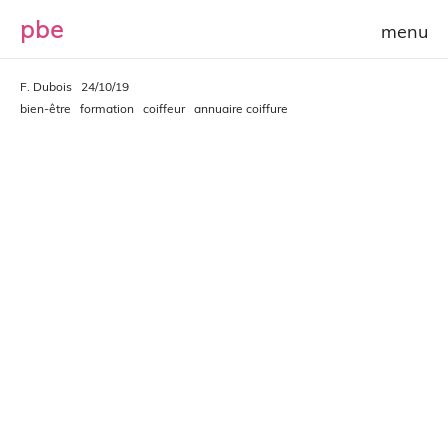
p
b
e
F. Dubois
24/10/19
bien-être
formation
coiffeur
annuaire coiffure