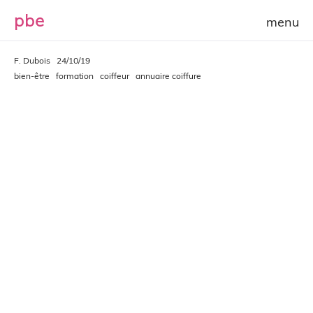
p
b
e
F. Dubois
24/10/19
bien-être
formation
coiffeur
annuaire coiffure