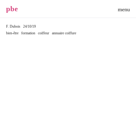
p
b
e
F. Dubois
24/10/19
bien-être
formation
coiffeur
annuaire coiffure