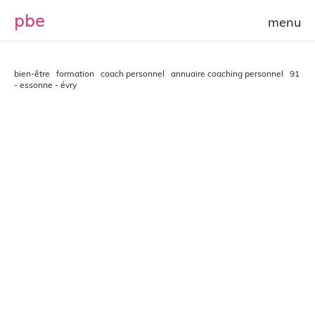
p
b
e
bien-être
formation
coach personnel
annuaire coaching personnel
91
- essonne - évry