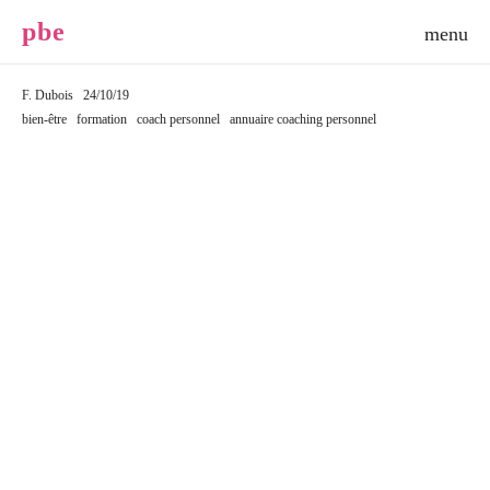
p
b
e
F. Dubois
24/10/19
bien-être
formation
coach personnel
annuaire coaching personnel