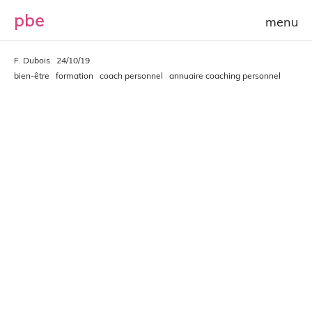
p
b
e
F. Dubois
24/10/19
bien-être
formation
coach personnel
annuaire coaching personnel