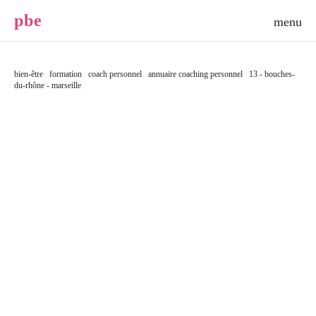
p
b
e
bien-être
formation
coach personnel
annuaire coaching personnel
13 - bouches-
du-rhône - marseille