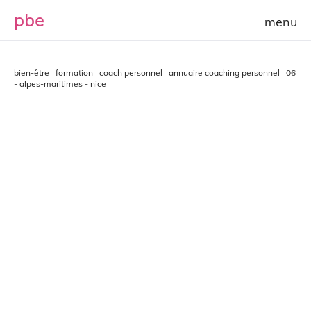
p
b
e
bien-être
formation
coach personnel
annuaire coaching personnel
06
- alpes-maritimes - nice