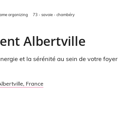
ome organizing
73 - savoie - chambéry
nt Albertville
ergie et la sérénité au sein de votre foyer
lbertville
,
France