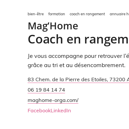
bien-être
formation
coach en rangement
annuaire h
Mag’Home
Coach en rangeme
Je vous accompagne pour retrouver l’én
grâce au tri et au désencombrement.
83 Chem. de la Pierre des Etoiles
,
73200
A
06 19 84 14 74
maghome-orga.com/
Facebook
LinkedIn