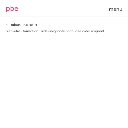
p
b
e
F. Dubois
24/10/19
bien-être
formation
aide-soignante
annuaire aide-soignant