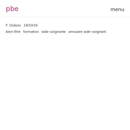
p
b
e
F. Dubois
24/10/19
bien-être
formation
aide-soignante
annuaire aide-soignant